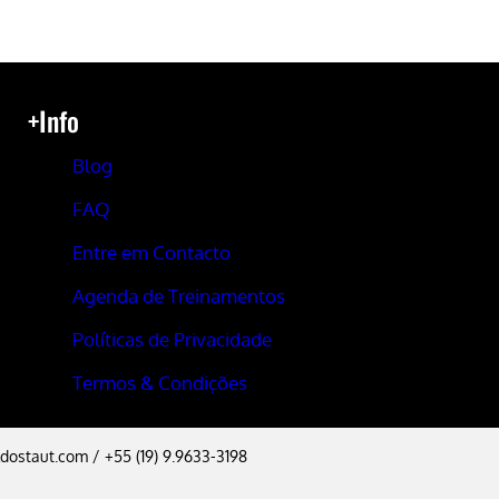
+Info
Blog
FAQ
Entre em Contacto
Agenda de Treinamentos
Políticas de Privacidade
Termos & Condições
dostaut.com
/ +55 (19) 9.9633-3198