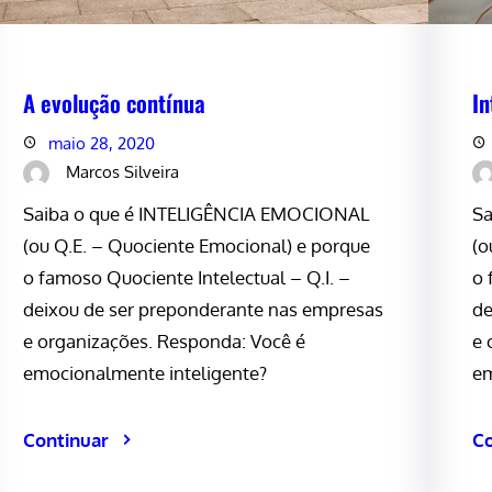
A evolução contínua
In
maio 28, 2020
Marcos Silveira
Saiba o que é INTELIGÊNCIA EMOCIONAL
Sa
(ou Q.E. – Quociente Emocional) e porque
(o
o famoso Quociente Intelectual – Q.I. –
o 
deixou de ser preponderante nas empresas
de
e organizações. Responda: Você é
e 
emocionalmente inteligente?
em
Continuar
Co