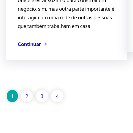
office é estar sozinho para construir um
negócio, sim, mas outra parte importante é
interagir com uma rede de outras pessoas
que também trabalham em casa.
Continuar
1
2
3
4