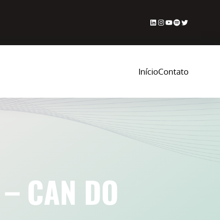
LinkedIn
Instagram
Youtube
Spotify
Twitter
Início
Contato
r – CAN DO