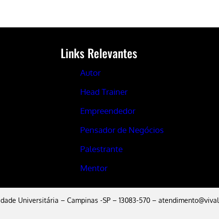
Links Relevantes
Autor
Head Trainer
Empreendedor
Pensador de Negócios
Palestrante
Mentor
Cidade Universitária – Campinas -SP – 13083-570 –
atendimento@vival