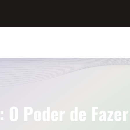
a:
O Poder de Faze