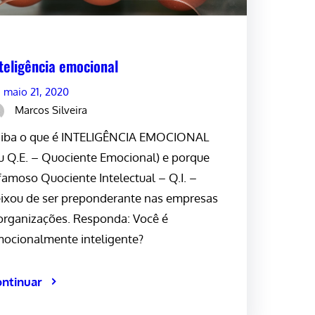
teligência emocional
maio 21, 2020
Marcos Silveira
iba o que é INTELIGÊNCIA EMOCIONAL
u Q.E. – Quociente Emocional) e porque
famoso Quociente Intelectual – Q.I. –
ixou de ser preponderante nas empresas
organizações. Responda: Você é
ocionalmente inteligente?
ntinuar