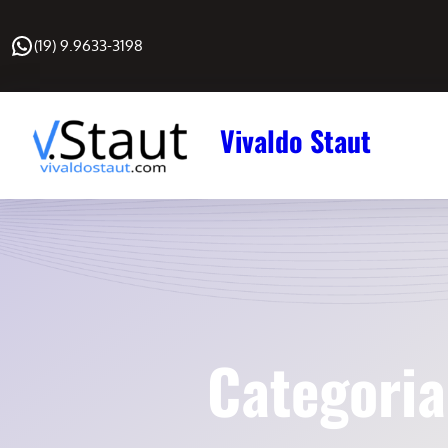
Pular
WhatsApp
para
(19) 9.9633-3198
o
conteúdo
Vivaldo Staut
Categori