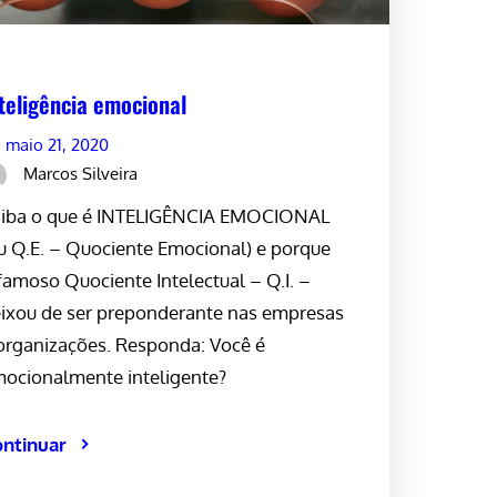
teligência emocional
maio 21, 2020
Marcos Silveira
iba o que é INTELIGÊNCIA EMOCIONAL
u Q.E. – Quociente Emocional) e porque
famoso Quociente Intelectual – Q.I. –
ixou de ser preponderante nas empresas
organizações. Responda: Você é
ocionalmente inteligente?
ntinuar