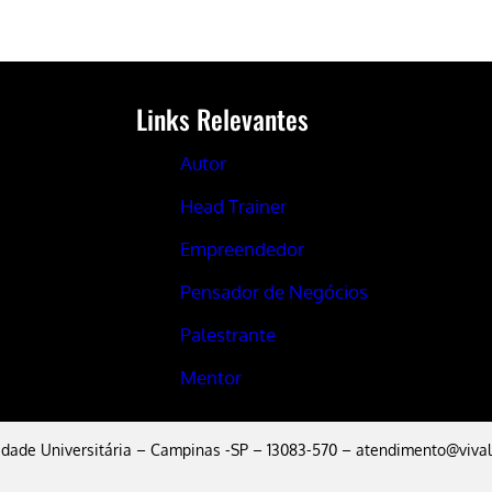
Links Relevantes
Autor
Head Trainer
Empreendedor
Pensador de Negócios
Palestrante
Mentor
Cidade Universitária – Campinas -SP – 13083-570 –
atendimento@vival