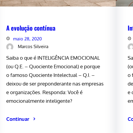
A evolução contínua
In
maio 28, 2020
Marcos Silveira
Saiba o que é INTELIGÊNCIA EMOCIONAL
Sa
(ou Q.E. – Quociente Emocional) e porque
(o
o famoso Quociente Intelectual – Q.I. –
o 
deixou de ser preponderante nas empresas
de
e organizações. Responda: Você é
e 
emocionalmente inteligente?
em
Continuar
Co