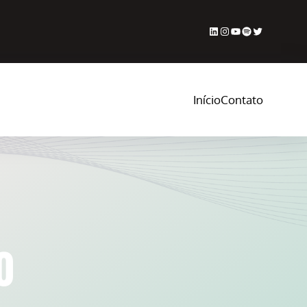
LinkedIn
Instagram
Youtube
Spotify
Twitter
Início
Contato
0