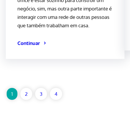
office é estar sozinho para construir um
negócio, sim, mas outra parte importante é
interagir com uma rede de outras pessoas
que também trabalham em casa.
Continuar
1
2
3
4