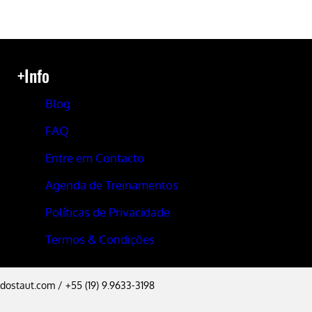
+Info
Blog
FAQ
Entre em Contacto
Agenda de Treinamentos
Políticas de Privacidade
Termos & Condições
dostaut.com
/ +55 (19) 9.9633-3198