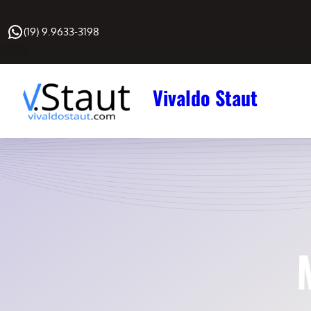
Pular
WhatsApp
para
(19) 9.9633-3198
o
conteúdo
Vivaldo Staut