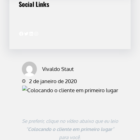
Social Links
Facebook
Twitter
LinkedIn
Instagram
Vivaldo Staut
2 de janeiro de 2020
Se preferir, clique no vídeo abaixo que eu leio
“
Colocando o cliente em primeiro lugar
”
para você
.