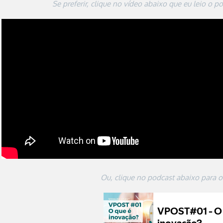
Se preferir, clique no vídeo abaixo que eu leio o p
Ou, clique no podcast abaixo para o