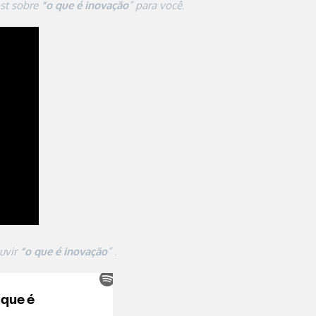
ost sobre
“o que é inovação
” para você
.
uvir
“o que é inovação
”
.