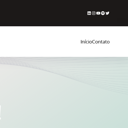
LinkedIn
Instagram
Youtube
Spotify
Twitter
Início
Contato
!