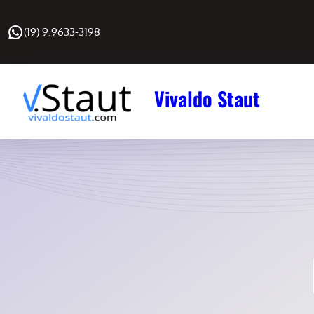
Pular
WhatsApp
para
(19) 9.9633-3198
o
conteúdo
Vivaldo Staut